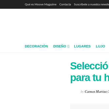
Qué es Moove Magazine
Contacta
Suscríbete a nuestra newsle
DECORACIÓN
DISEÑO
LUGARES
LUJO
Selecció
para tu 
by
Carmen Martínez 