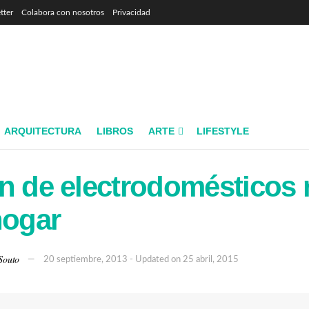
tter
Colabora con nosotros
Privacidad
ARQUITECTURA
LIBROS
ARTE
LIFESTYLE
n de electrodomésticos 
hogar
Souto
20 septiembre, 2013 - Updated on 25 abril, 2015