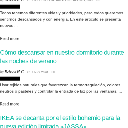
23 JUNIO, 2021 - UPDATED ON 3 AGOSTO, 2023
0
Decoración
Todos tenemos diferentes vidas y prioridades, pero todos queremos
sentirnos descansados y con energía, En este artículo se presenta
nuevos ...
Details
Read more
Cómo descansar en nuestro dormitorio durante
las noches de verano
by
Rebeca H.G
23 JUNIO, 2020
0
Decoración
Usar tejidos naturales que favorezcan la termorregulación, colores
neutros o pasteles y controlar la entrada de luz por las ventanas, ...
Details
Read more
IKEA se decanta por el estilo bohemio para la
nueva edición limitada «JASSA»