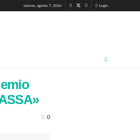
viernes, agosto 7, 2026
Login
hemio
«JASSA»
0