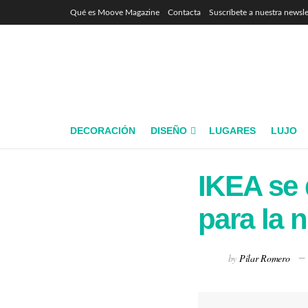
Qué es Moove Magazine
Contacta
Suscríbete a nuestra newsle
DECORACIÓN
DISEÑO
LUGARES
LUJO
IKEA se 
para la 
by
Pilar Romero