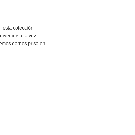
o
, esta colección
ivertirte a la vez,
bemos darnos prisa en