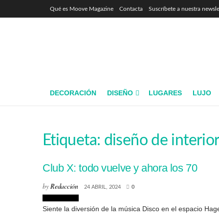
Qué es Moove Magazine
Contacta
Suscríbete a nuestra newsle
DECORACIÓN
DISEÑO
LUGARES
LUJO
Etiqueta:
diseño de interio
Club X: todo vuelve y ahora los 70
by
Redacción
24 ABRIL, 2024
0
Interiorismo
Siente la diversión de la música Disco en el espacio Hag