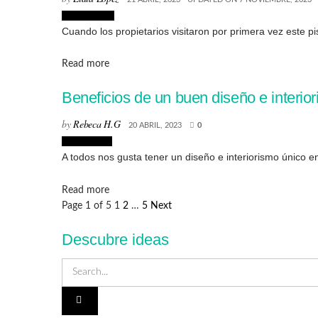
Interiorismo
Cuando los propietarios visitaron por primera vez este p
Details
Read more
Beneficios de un buen diseño e interio
by
Rebeca H.G
20 ABRIL, 2023
0
Decoración
A todos nos gusta tener un diseño e interiorismo único en
Details
Read more
Page 1 of 5
1
2
…
5
Next
Descubre ideas