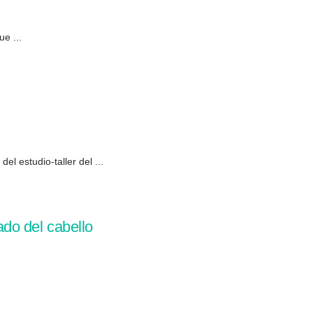
e ...
l estudio-taller del ...
do del cabello