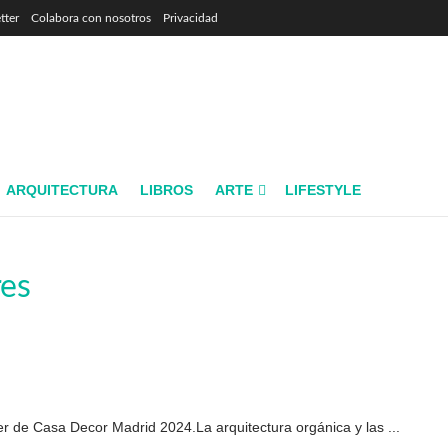
tter
Colabora con nosotros
Privacidad
ARQUITECTURA
LIBROS
ARTE
LIFESTYLE
res
er de Casa Decor Madrid 2024.La arquitectura orgánica y las ...