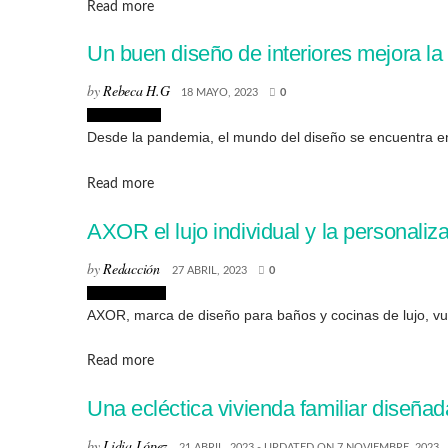
Details
Read more
Un buen diseño de interiores mejora la
by
Rebeca H.G
18 MAYO, 2023
0
Interiorismo
Desde la pandemia, el mundo del diseño se encuentra en
Details
Read more
AXOR el lujo individual y la personali
by
Redacción
27 ABRIL, 2023
0
Exposiciones
AXOR, marca de diseño para baños y cocinas de lujo, vue
Details
Read more
Una ecléctica vivienda familiar diseña
by
Lidia López
21 ABRIL, 2023 - UPDATED ON 7 NOVIEMBRE, 2023