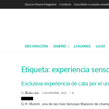
Qué es Moove Magazine
Contacta
Suscríbete a nuestra newsle
DECORACIÓN
DISEÑO
LUGARES
LUJO
Etiqueta:
experiencia senso
Exclusiva experiencia de cata por el 
by
Redacción
3 NOVIEMBRE, 2022
0
Eventos
G.H. Mumm, una de las más famosas Maisons de champagn