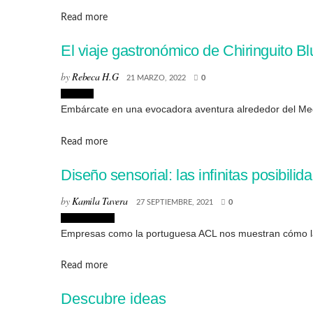
Details
Read more
El viaje gastronómico de Chiringuito Bl
by
Rebeca H.G
21 MARZO, 2022
0
Lugares
Embárcate en una evocadora aventura alrededor del Medit
Details
Read more
Diseño sensorial: las infinitas posibili
by
Kamila Tavera
27 SEPTIEMBRE, 2021
0
Arquitectura
Empresas como la portuguesa ACL nos muestran cómo la 
Details
Read more
Descubre ideas