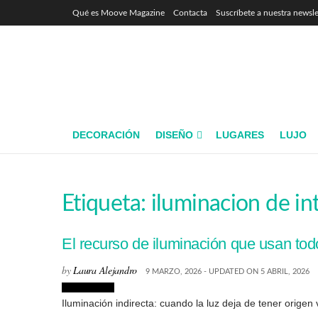
Qué es Moove Magazine
Contacta
Suscríbete a nuestra newsle
DECORACIÓN
DISEÑO
LUGARES
LUJO
Etiqueta:
iluminacion de in
El recurso de iluminación que usan todo
by
Laura Alejandro
9 MARZO, 2026 - UPDATED ON 5 ABRIL, 2026
Interiorismo
Iluminación indirecta: cuando la luz deja de tener origen