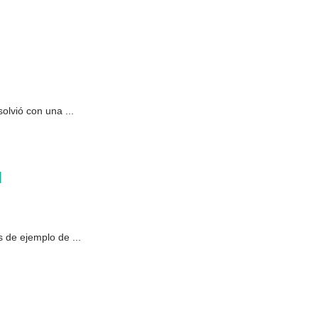
olvió con una ...
l
s de ejemplo de ...