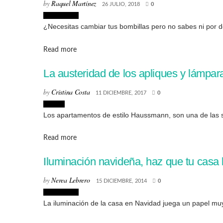
by
Raquel Martínez
26 JULIO, 2018
0
Decoración
¿Necesitas cambiar tus bombillas pero no sabes ni por dó
Details
Read more
La austeridad de los apliques y lámp
by
Cristina Costa
11 DICIEMBRE, 2017
0
Diseño
Los apartamentos de estilo Haussmann, son una de las se
Details
Read more
Iluminación navideña, haz que tu casa b
by
Nerea Lebrero
15 DICIEMBRE, 2014
0
Decoración
La iluminación de la casa en Navidad juega un papel muy