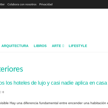
tter
Colabora con nosotros
Privacidad
ARQUITECTURA
LIBROS
ARTE
LIFESTYLE
teriores
s los hoteles de lujo y casi nadie aplica en casa
0
 visible Hay una diferencia fundamental entre encender una habitación e 