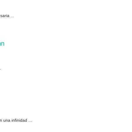
aria ...
nn
.
una infinidad ...