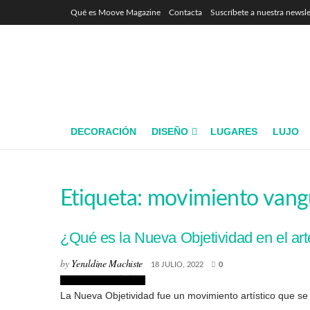
Qué es Moove Magazine
Contacta
Suscríbete a nuestra newsle
DECORACIÓN
DISEÑO
LUGARES
LUJO
Etiqueta:
movimiento vang
¿Qué es la Nueva Objetividad en el ar
by
Yeraldine Machiste
18 JULIO, 2022
0
Corrientes artísticas
La Nueva Objetividad fue un movimiento artístico que s