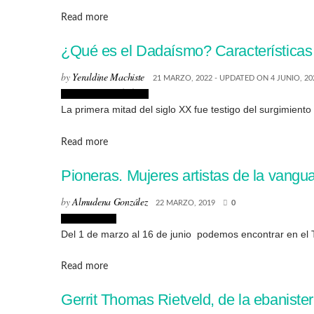
Details
Read more
¿Qué es el Dadaísmo? Características
by
Yeraldine Machiste
21 MARZO, 2022 - UPDATED ON 4 JUNIO, 20
Corrientes Artísticas
La primera mitad del siglo XX fue testigo del surgimiento 
Details
Read more
Pioneras. Mujeres artistas de la vangu
by
Almudena González
22 MARZO, 2019
0
Exposiciones
Del 1 de marzo al 16 de junio podemos encontrar en el T
Details
Read more
Gerrit Thomas Rietveld, de la ebanisterí