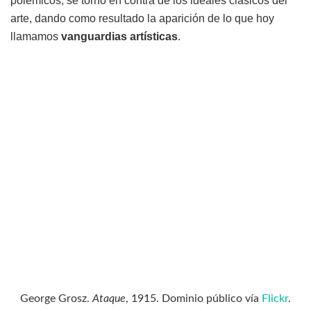
polémicos, se tornó en contra de los ideales clásicos del
arte, dando como resultado la aparición de lo que hoy
llamamos
vanguardias artísticas
.
George Grosz.
Ataque
, 1915. Dominio público vía
Flickr
.