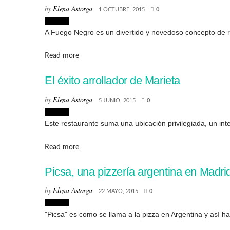
by
Elena Astorga
1 OCTUBRE, 2015
0
Lugares
A Fuego Negro es un divertido y novedoso concepto de re
Details
Read more
El éxito arrollador de Marieta
by
Elena Astorga
5 JUNIO, 2015
0
Lugares
Este restaurante suma una ubicación privilegiada, un inte
Details
Read more
Picsa, una pizzería argentina en Madri
by
Elena Astorga
22 MAYO, 2015
0
Lugares
"Picsa" es como se llama a la pizza en Argentina y así ha