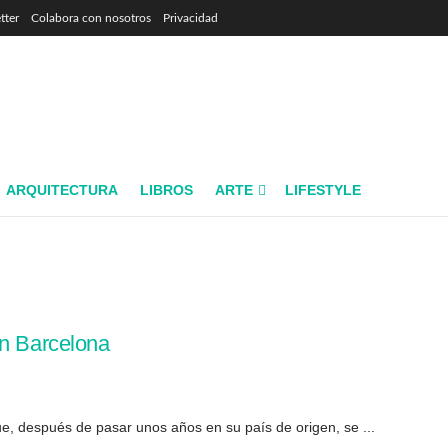
tter
Colabora con nosotros
Privacidad
ARQUITECTURA
LIBROS
ARTE
LIFESTYLE
en Barcelona
ue, después de pasar unos años en su país de origen, se ...