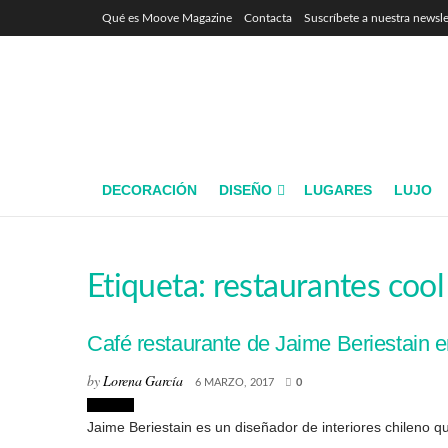
Qué es Moove Magazine
Contacta
Suscríbete a nuestra newsle
DECORACIÓN
DISEÑO
LUGARES
LUJO
Etiqueta:
restaurantes cool
Café restaurante de Jaime Beriestain 
by
Lorena García
6 MARZO, 2017
0
Lugares
Jaime Beriestain es un diseñador de interiores chileno q