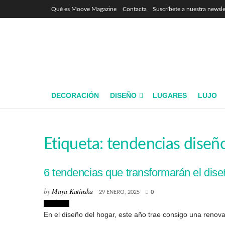
Qué es Moove Magazine
Contacta
Suscríbete a nuestra newsle
DECORACIÓN
DISEÑO
LUGARES
LUJO
Etiqueta:
tendencias diseñ
6 tendencias que transformarán el dis
by
Maya Katiuska
29 ENERO, 2025
0
Noticias
En el diseño del hogar, este año trae consigo una renovad