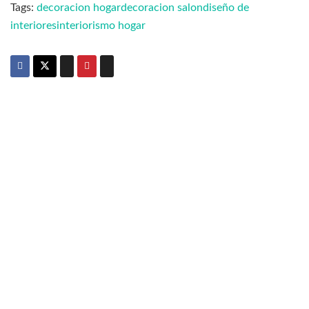
Tags:
decoracion hogar
decoracion salon
diseño de
interiores
interiorismo hogar