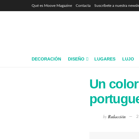
Qué es Moove Magazine
Contacta
Suscríbete a nuestra newsle
DECORACIÓN
DISEÑO
LUGARES
LUJO
Un color
portugu
by
Redacción
2