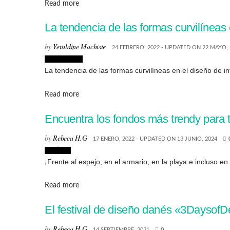
Details
Read more
La tendencia de las formas curvilíneas 
by
Yeraldine Machiste
24 FEBRERO, 2022 - UPDATED ON 22 MAYO, 
Interiorismo
La tendencia de las formas curvilíneas en el diseño de int
Details
Read more
Encuentra los fondos más trendy para t
by
Rebeca H.G
17 ENERO, 2022 - UPDATED ON 13 JUNIO, 2024
Noticias
¡Frente al espejo, en el armario, en la playa e incluso e
Details
Read more
El festival de diseño danés «3DaysofD
by
Rebeca H.G
14 SEPTIEMBRE, 2021
0