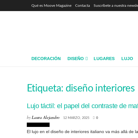
Qué es Moove Magazine
Contacta
Suscríbete a nuestra newsle
DECORACIÓN
DISEÑO
LUGARES
LUJO
Etiqueta:
diseño interiores
Lujo táctil: el papel del contraste de mat
by
Laura Alejandro
12 MARZO, 2025
0
Interiorismo
El lujo en el diseño de interiores italiano va más allá de l