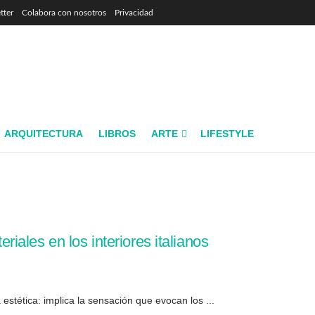
tter
Colabora con nosotros
Privacidad
ARQUITECTURA
LIBROS
ARTE
LIFESTYLE
eriales en los interiores italianos
a estética: implica la sensación que evocan los ...