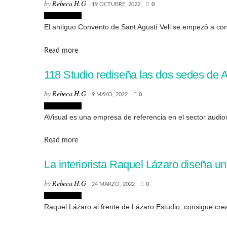
by
Rebeca H.G
19 OCTUBRE, 2022
0
Interiorismo
El antiguo Convento de Sant Agustí Vell se empezó a const
Details
Read more
118 Studio rediseña las dos sedes de 
by
Rebeca H.G
9 MAYO, 2022
0
Interiorismo
AVisual es una empresa de referencia en el sector audiov
Details
Read more
La interiorista Raquel Lázaro diseña un
by
Rebeca H.G
24 MARZO, 2022
0
Interiorismo
Raquel Lázaro al frente de Lázaro Estudio, consigue crea