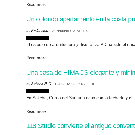
Details
Read more
Un colorido apartamento en la costa p
by
Redacción
23 FEBRERO, 2023
0
Interiorismo
El estudio de arquitectura y diseño DC.AD ha sido el enca
Details
Read more
Una casa de HIMACS elegante y minima
by
Rebeca H.G
1 NOVIEMBRE, 2022
0
Arquitectura
En Sokcho, Corea del Sur, una casa con la fachada y el t
Details
Read more
118 Studio convierte el antiguo conve