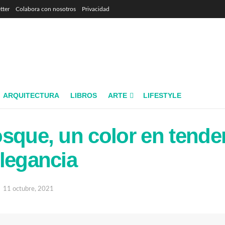
tter
Colabora con nosotros
Privacidad
ARQUITECTURA
LIBROS
ARTE
LIFESTYLE
sque, un color en tende
legancia
11 octubre, 2021