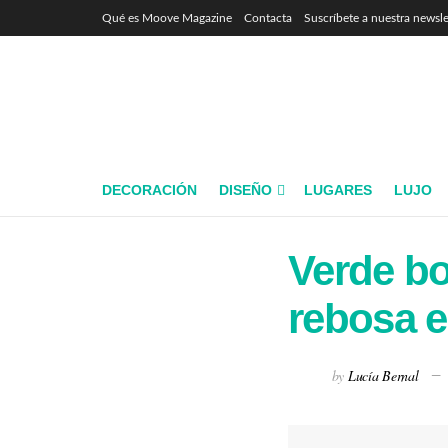
Qué es Moove Magazine
Contacta
Suscríbete a nuestra newsle
DECORACIÓN
DISEÑO
LUGARES
LUJO
Verde bo
rebosa e
by
Lucía Bernal