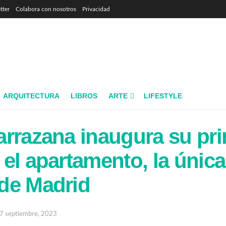
tter
Colabora con nosotros
Privacidad
ARQUITECTURA
LIBROS
ARTE
LIFESTYLE
rrazana inaugura su pri
el apartamento, la única
de Madrid
7 septiembre, 2023