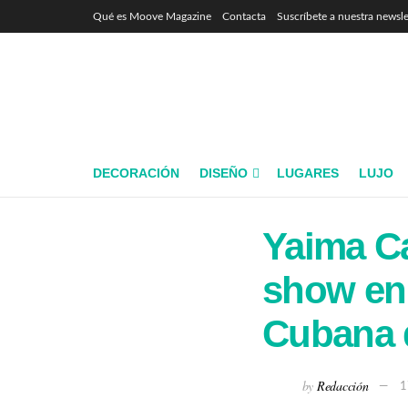
Qué es Moove Magazine
Contacta
Suscríbete a nuestra newsle
DECORACIÓN
DISEÑO
LUGARES
LUJO
Yaima Ca
show en 
Cubana 
by
Redacción
1