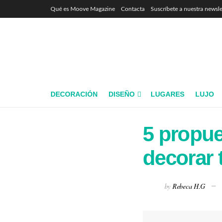
Qué es Moove Magazine
Contacta
Suscríbete a nuestra newsle
DECORACIÓN
DISEÑO
LUGARES
LUJO
5 propue
decorar 
by
Rebeca H.G