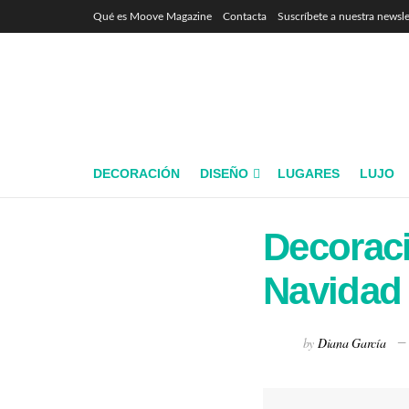
Qué es Moove Magazine
Contacta
Suscríbete a nuestra newsle
DECORACIÓN
DISEÑO
LUGARES
LUJO
Decoraci
Navidad
by
Diana García