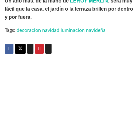
Un año más, de la mano de
LEROY MERLIN
, será muy
fácil que la casa, el jardín o la terraza brillen por dentro
y por fuera.
Tags:
decoracion navidad
iluminacion navideña