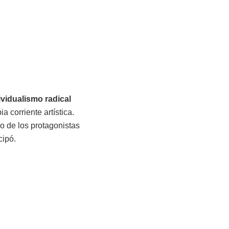
ividualismo radical
a corriente artística.
no de los protagonistas
cipó.