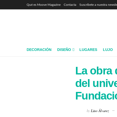
Qué es Moove Magazine
Contacta
Suscríbete a nuestra newsle
DECORACIÓN
DISEÑO
LUGARES
LUJO
La obra 
del univ
Fundació
by
Lino Álvarez