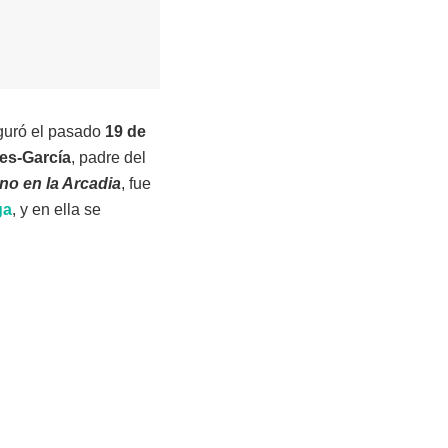
uguró el pasado
19 de
es-García
, padre del
no en la Arcadia
, fue
ga
, y en ella se