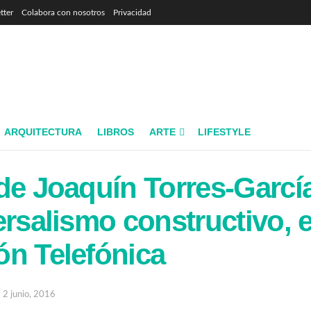
tter
Colabora con nosotros
Privacidad
ARQUITECTURA
LIBROS
ARTE
LIFESTYLE
de Joaquín Torres-Garcí
ersalismo constructivo, 
n Telefónica
2 junio, 2016