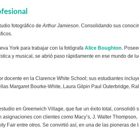
ofesional
tudio fotográfico de
Arthur Jamieson
. Consolidando sus conocim
ficos.
eva York para trabajar con la fotógrafa
Alice Boughton
. Posee
rtística y musical, se abrió paso rápidamente en ese mundo de l
r docente en la Clarence White School; sus estudiantes incluyer
e ellas Margaret Bourke-White, Laura Gilpin Paul Outerbridge, Ra
estudio en Greenwich Village, que fue un éxito total, consolidó
n asignaciones con clientes como Macy’s, J. Walter Thompson,
y Fair entre otros. Se convirtió así, en una de las pioneras de l