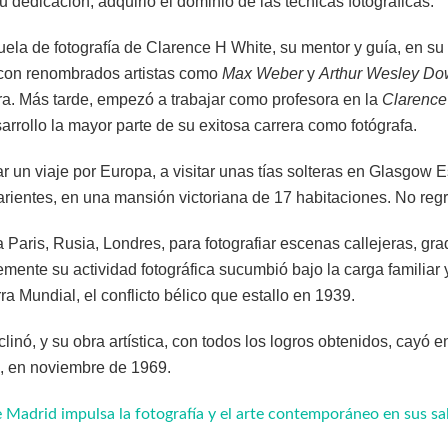
u dedicación, adquirió el dominio de las técnicas fotográficas.
uela de fotografía de Clarence H White, su mentor y guía, en su 
 con renombrados artistas como
Max Weber
y
Arthur Wesley D
ra. Más tarde, empezó a trabajar como profesora en la
Clarence
rollo la mayor parte de su exitosa carrera como fotógrafa.
r un viaje por Europa, a visitar unas tías solteras en Glasgow E
rientes, en una mansión victoriana de 17 habitaciones. No reg
a Paris, Rusia, Londres, para fotografiar escenas callejeras, g
emente su actividad fotográfica sucumbió bajo la carga familiar 
 Mundial, el conflicto bélico que estallo en 1939.
clinó, y su obra artística, con todos los logros obtenidos, cayó e
, en noviembre de 1969.
Madrid impulsa la fotografía y el arte contemporáneo en sus sa