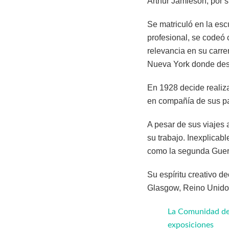
Arthur Jamieson, por s
Se matriculó en la esc
profesional, se codeó
relevancia en su carre
Nueva York donde desar
En 1928 decide realiza
en compañía de sus pa
A pesar de sus viajes 
su trabajo. Inexplicabl
como la segunda Guerra
Su espíritu creativo de
Glasgow, Reino Unido
La Comunidad de 
exposiciones