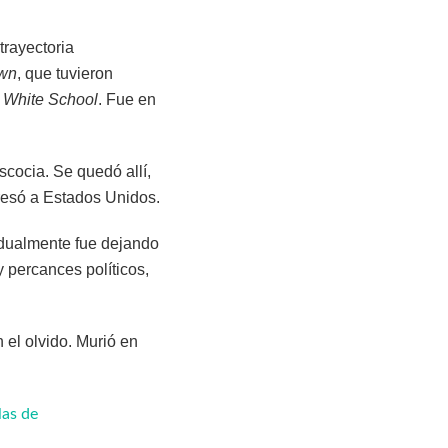
trayectoria
own
, que tuvieron
White School
. Fue en
scocia. Se quedó allí,
resó a Estados Unidos.
radualmente fue dejando
y percances políticos,
n el olvido. Murió en
las de