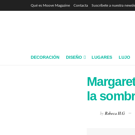
Qué es Moove Magazine
Contacta
Suscríbete a nuestra newsle
DECORACIÓN
DISEÑO
LUGARES
LUJO
Margaret
la somb
by
Rebeca H.G