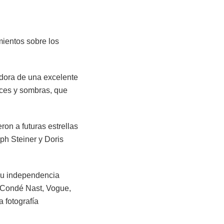
ientos sobre los
dora de una excelente
uces y sombras, que
on a futuras estrellas
lph Steiner y Doris
 su independencia
 Condé Nast, Vogue,
a fotografía