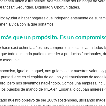
gar sea único e irrepetible. Además debe ser un hogar de verd
arantizar: Seguridad, Dignidad y Oportunidades.
ito: ayudar a hacer hogares que independientemente de su tama
tener la vida con la que soñamos.
s más que un propósito. Es un compromis
 hace casi ochenta años nos comprometimos a llevar a todos lo
, que todo el mundo pudiera acceder a productos funcionales, de
io asequible.
promiso, igual que aquél, nos guiamos por nuestros valores y p
punto fuerte es el espíritu de equipo y el entusiasmo de todos
ro, pero nos divertimos haciéndolo. Somos una empresa inclus
e los puestos de mando de IKEA en España lo ocupan mujeres) y
do nuestro objetivo de ser 100% sostenibles, utilizando made