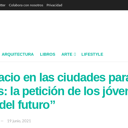
tter
Colabora con nosotros
Privacidad
ARQUITECTURA
LIBROS
ARTE
LIFESTYLE
cio en las ciudades para
: la petición de los jóve
del futuro”
19 junio, 2021