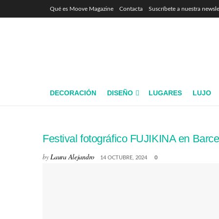
Qué es Moove Magazine
Contacta
Suscríbete a nuestra newsle
Moove Magaz
DECORACIÓN
DISEÑO
LUGARES
LUJO
Festival fotográfico FUJIKINA en Barcel
by
Laura Alejandro
14 OCTUBRE, 2024
0