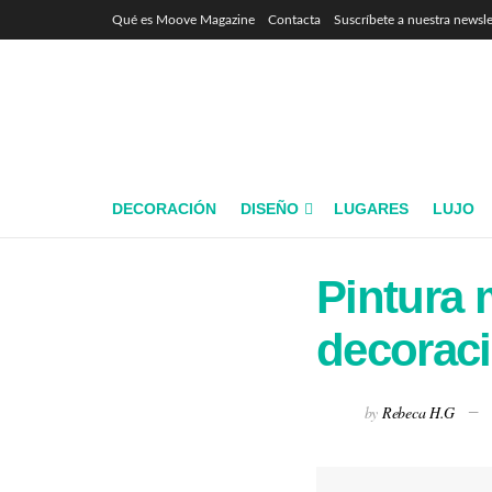
Qué es Moove Magazine
Contacta
Suscríbete a nuestra newsle
DECORACIÓN
DISEÑO
LUGARES
LUJO
Pintura 
decorac
by
Rebeca H.G