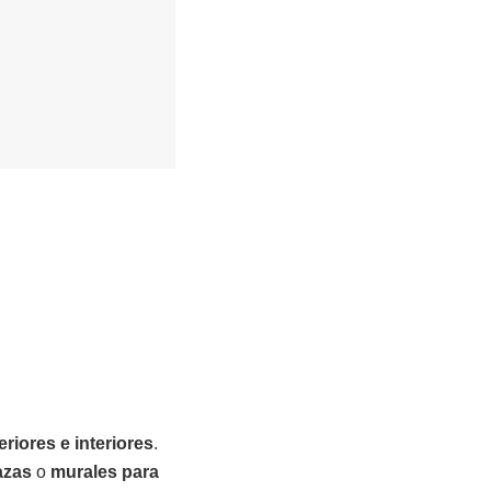
riores e interiores
.
azas
o
murales para