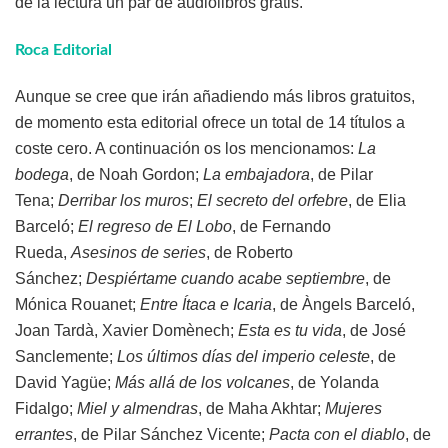
de la lectura un par de audiolibros gratis.
Roca Editorial
Aunque se cree que irán añadiendo más libros gratuitos,
de momento esta editorial ofrece un total de 14 títulos a
coste cero. A continuación os los mencionamos:
La
bodega
, de Noah Gordon;
La embajadora
, de Pilar
Tena;
Derribar los muros
;
El secreto del orfebre
, de Elia
Barceló;
El regreso de El Lobo
, de Fernando
Rueda,
Asesinos de series
, de Roberto
Sánchez;
Despiértame cuando acabe septiembre
, de
Mónica Rouanet;
Entre Ítaca e Icaria
, de Àngels Barceló,
Joan Tardà, Xavier Domènech;
Esta es tu vida
, de José
Sanclemente;
Los últimos días del imperio celeste
, de
David Yagüe;
Más allá de los volcanes
, de Yolanda
Fidalgo;
Miel y almendras
, de Maha Akhtar;
Mujeres
errantes
, de Pilar Sánchez Vicente;
Pacta con el diablo
, de