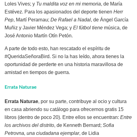
Loles Vives; y
Tu maldita voz en mi memoria
, de María
Estévez. Para los apasionados del deporte tienen
Herr
Pep
, Martí Perarnau;
De Rafael a Nadal
, de Ángel García
Muñiz y Javier Méndez Vega; y
El fútbol tiene
música, de
José Antonio Martín Otín Petón.
A parte de todo esto, han rescatado el espíritu de
#QueridaSeñoraBird. Si no la has leído, ahora tienes la
oportunidad de perderte en una historia maravillosa de
amistad en tiempos de guerra.
Errata Naturae
Errata Naturae
, por su parte, contribuye al ocio y cultura
en casa abriendo su catálogo para ofrecernos gratis 15
libros (dentro de poco 20). Entre ellos se encuentran:
Entre
los archivos del distrito
, de Kenneth Bernard;
Sofia
Petrovna, una ciudadana ejemplar
, de Lidia