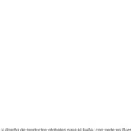
n y diseño de productos globales para el baño, con sede en Burr