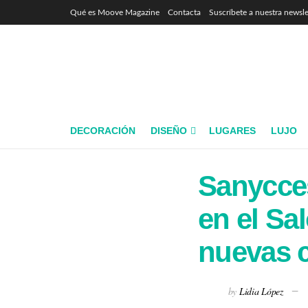
Qué es Moove Magazine
Contacta
Suscríbete a nuestra newsle
DECORACIÓN
DISEÑO
LUGARES
LUJO
Sanycce
en el Sa
nuevas 
by
Lidia López