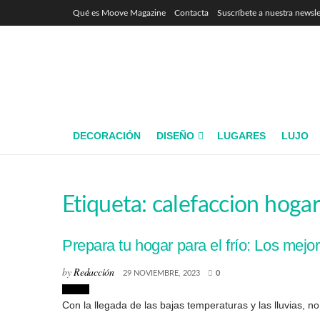
Qué es Moove Magazine
Contacta
Suscríbete a nuestra newsle
DECORACIÓN
DISEÑO
LUGARES
LUJO
Etiqueta:
calefaccion hogar
Prepara tu hogar para el frío: Los mej
by
Redacción
29 NOVIEMBRE, 2023
0
Hogar
Con la llegada de las bajas temperaturas y las lluvias, n