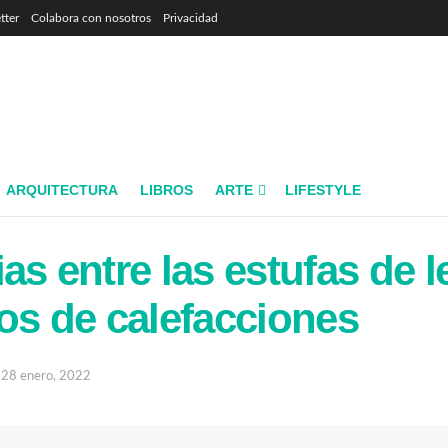
tter
Colabora con nosotros
Privacidad
ARQUITECTURA
LIBROS
ARTE
LIFESTYLE
ias entre las estufas de l
pos de calefacciones
28 enero, 2022