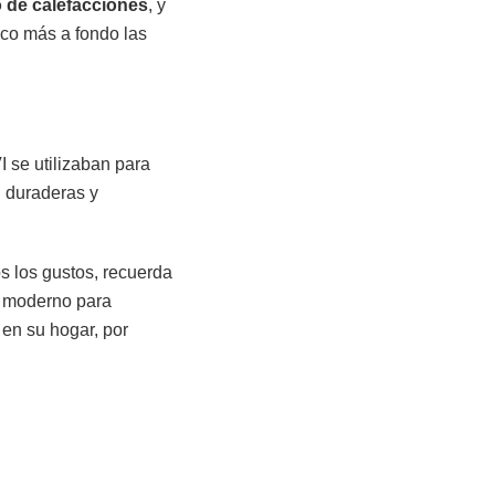
o de calefacciones
, y
oco más a fondo las
 se utilizaban para
n duraderas y
s los gustos, recuerda
s moderno para
 en su hogar, por