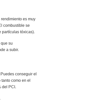
u rendimiento es muy
El combustible se
artículas tóxicas).
l que su
de a subir.
. Puedes conseguir el
 tanto como en el
% del PCI.
.