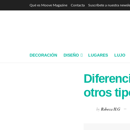
Qué es Moove Magazine
Contacta
Suscríbete a nuestra newsle
DECORACIÓN
DISEÑO
LUGARES
LUJO
Diferenc
otros ti
by
Rebeca H.G