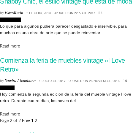
Shabby Chic, el estilo vintage que está de moda
by
EsterMarin
2 FEBRERO, 2013 - UPDATED ON 22 ABRIL, 2015
1
Decoración
Lo que para algunos pudiera parecer desgastado e inservible, para
muchos es una obra de arte que se puede reinventar. ...
Details
Read more
Comienza la feria de muebles vintage «I Love
Retro»
by
Sandra Altamirano
18 OCTUBRE, 2012 - UPDATED ON 28 NOVIEMBRE, 2018
0
Eventos
Hoy comienza la segunda edición de la feria del mueble vintage I love
retro. Durante cuatro días, las naves del ...
Details
Read more
Page 2 of 2
Prev
1
2