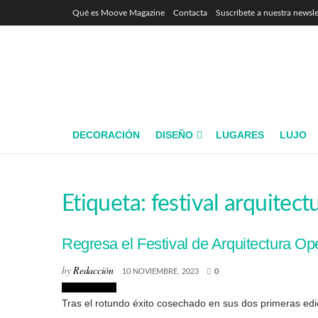
Qué es Moove Magazine
Contacta
Suscríbete a nuestra newsle
DECORACIÓN
DISEÑO
LUGARES
LUJO
Etiqueta:
festival arquitect
Regresa el Festival de Arquitectura O
by
Redacción
10 NOVIEMBRE, 2023
0
Arquitectura
Tras el rotundo éxito cosechado en sus dos primeras ed