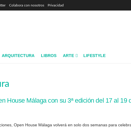
tter
Colabora con nosotros
Privacidad
ARQUITECTURA
LIBROS
ARTE
LIFESTYLE
ura
pen House Málaga con su 3ª edición del 17 al 19
iciones, Open House Málaga volverá en solo dos semanas para celebrar