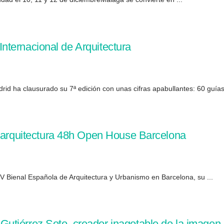
nternacional de Arquitectura
rid ha clausurado su 7ª edición con unas cifras apabullantes: 60 guías 
e arquitectura 48h Open House Barcelona
XV Bienal Española de Arquitectura y Urbanismo en Barcelona, su ...
utiérrez Soto, creador inagotable de la imagen