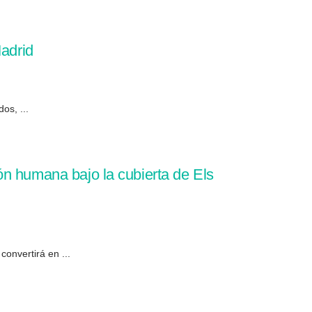
Madrid
os, ...
ón humana bajo la cubierta de Els
onvertirá en ...