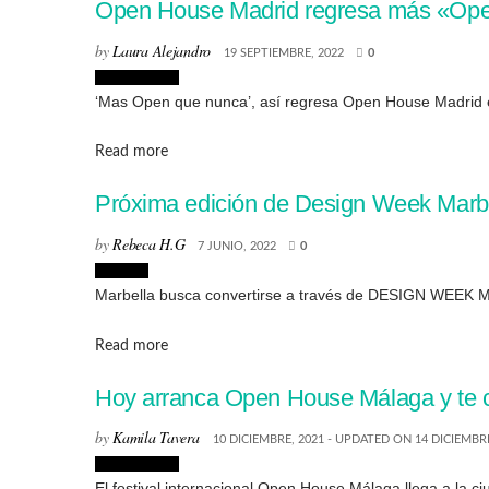
Open House Madrid regresa más «Open
by
Laura Alejandro
19 SEPTIEMBRE, 2022
0
Arquitectura
‘Mas Open que nunca’, así regresa Open House Madrid en 
Details
Read more
Próxima edición de Design Week Marb
by
Rebeca H.G
7 JUNIO, 2022
0
Eventos
Marbella busca convertirse a través de DESIGN WEEK MARB
Details
Read more
Hoy arranca Open House Málaga y te con
by
Kamila Tavera
10 DICIEMBRE, 2021 - UPDATED ON 14 DICIEMBRE
Arquitectura
El festival internacional Open House Málaga llega a la ci