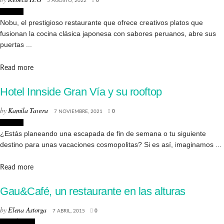
5 AGOSTO, 2022
0
Lugares
Nobu, el prestigioso restaurante que ofrece creativos platos que
fusionan la cocina clásica japonesa con sabores peruanos, abre sus
puertas ...
Details
Read more
Hotel Innside Gran Vía y su rooftop
by
Kamila Tavera
7 NOVIEMBRE, 2021
0
Lugares
¿Estás planeando una escapada de fin de semana o tu siguiente
destino para unas vacaciones cosmopolitas? Si es así, imaginamos ...
Details
Read more
Gau&Café, un restaurante en las alturas
by
Elena Astorga
7 ABRIL, 2015
0
Creatividad