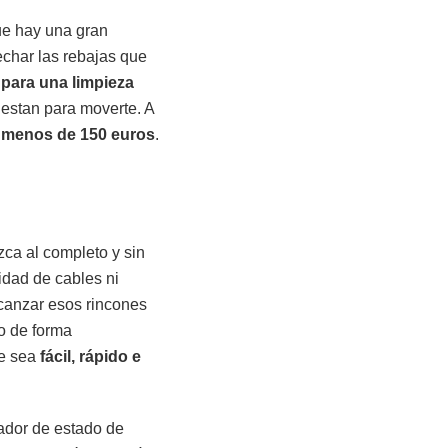
ue hay una gran
char las rebajas que
 para una limpieza
estan para moverte. A
menos de 150 euros
.
ca al completo y sin
idad de cables ni
lcanzar esos rincones
o de forma
ue sea
fácil, rápido e
cador de estado de