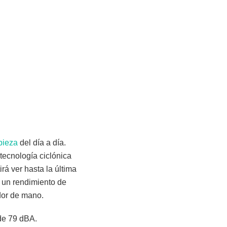
pieza
del día a día.
tecnología ciclónica
rá ver hasta la última
a un rendimiento de
dor de mano.
 de 79 dBA.