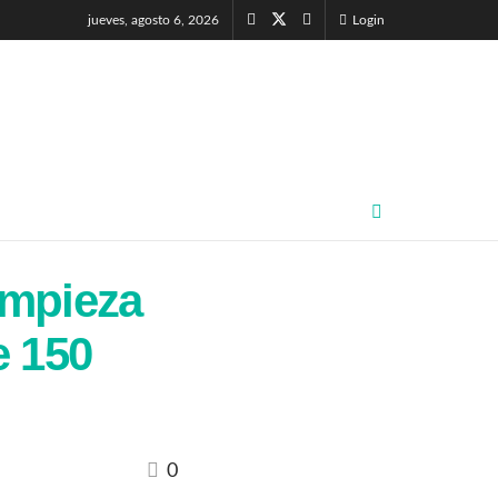
jueves, agosto 6, 2026
Login
impieza
e 150
0