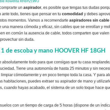
 cable Rowenta RH6921WO
 comprarte un
aspirador
, es posible que tengas tus dudas porq
o ante todo, tienes que pensar en tu
comodidad
y debes aprove
estos momentos. Vamos a recomendarte
aspiradores sin cable
 una manera cómoda y eficaz, sin cables que se enrollan y mol
enen en común la ausencia de cable, todos comparten que valen
provechar sin duda.
n 1 de escoba y mano HOOVER HF 18GH
ne absolutamente todo para que consigas que tu casa resplandez
suciedad. Tiene una autonomía de hasta 25 minutos y sin neces
s limpiar cómodamente y en poco tiempo toda la casa. Y para a
 habitaciones, puedes extraer su aspirador de mano y utilizarl
s, cuando hayas acabado, el sistema de un solo toque hace q
 suelos con un tiempo de carga de 5 horas (dispone de un indi