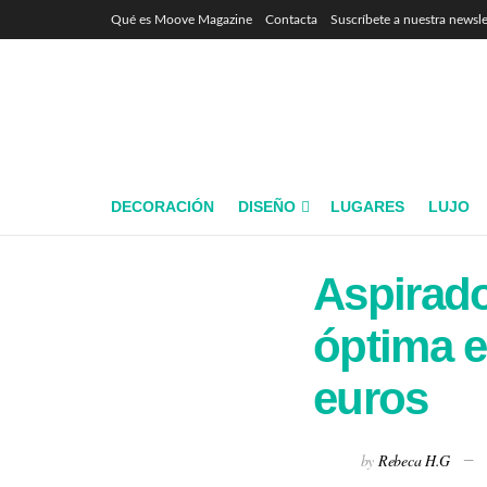
Qué es Moove Magazine
Contacta
Suscríbete a nuestra newsle
DECORACIÓN
DISEÑO
LUGARES
LUJO
Aspirado
óptima e
euros
by
Rebeca H.G