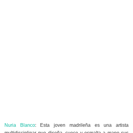
Nuria Blanco
: Esta joven madrileña es una artista
multidisciplinar que diseña, cuece y esmalta a mano sus