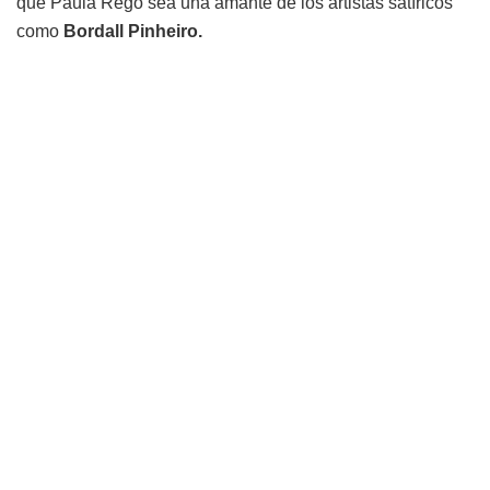
que Paula Rego sea una amante de los artistas satíricos
como
Bordall Pinheiro.