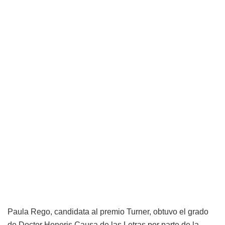
Paula Rego, candidata al premio Turner, obtuvo el grado
de Doctor Honoris Causa de las Letras por parte de la