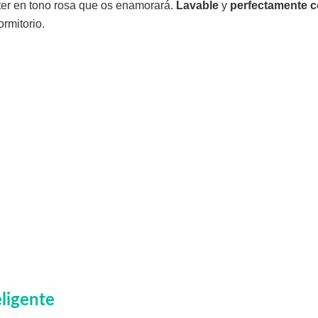
er en tono rosa que os enamorará.
Lavable
y
perfectamente 
ormitorio.
eligente