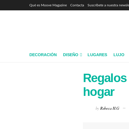
Qué es Moove Magazine
Contacta
Suscríbete a nuestra newsle
DECORACIÓN
DISEÑO
LUGARES
LUJO
Regalos 
hogar
by
Rebeca H.G