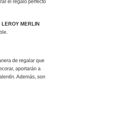
ar el regalo perfecto
.
LEROY MERLIN
ble.
anera de regalar que
corar, aportarán a
alentín. Además, son