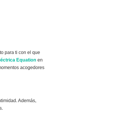
to para ti con el que
éctrica Equation
en
ar momentos acogedores
intimidad. Además,
s.