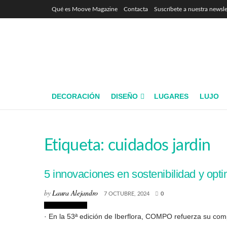
Qué es Moove Magazine
Contacta
Suscríbete a nuestra newsle
DECORACIÓN
DISEÑO
LUGARES
LUJO
Etiqueta:
cuidados jardin
5 innovaciones en sostenibilidad y op
by
Laura Alejandro
7 OCTUBRE, 2024
0
Sostenibilidad
· En la 53ª edición de Iberflora, COMPO refuerza su compr