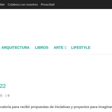
tter
Colabora con nosotros
Privacidad
ARQUITECTURA
LIBROS
ARTE
LIFESTYLE
022
25
0
oria para recibir propuestas de iniciativas y proyectos para imaginar, 