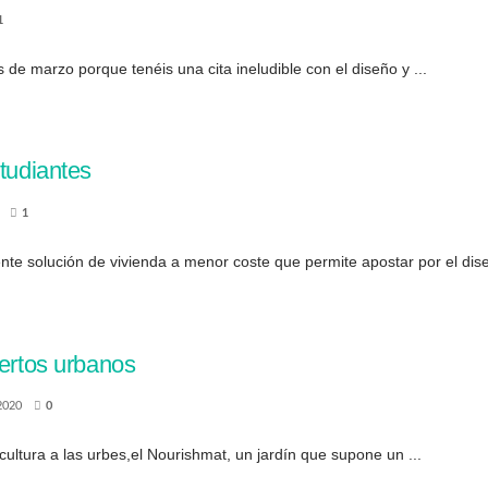
1
de marzo porque tenéis una cita ineludible con el diseño y ...
studiantes
1
te solución de vivienda a menor coste que permite apostar por el diseñ
uertos urbanos
2020
0
cultura a las urbes,el Nourishmat, un jardín que supone un ...