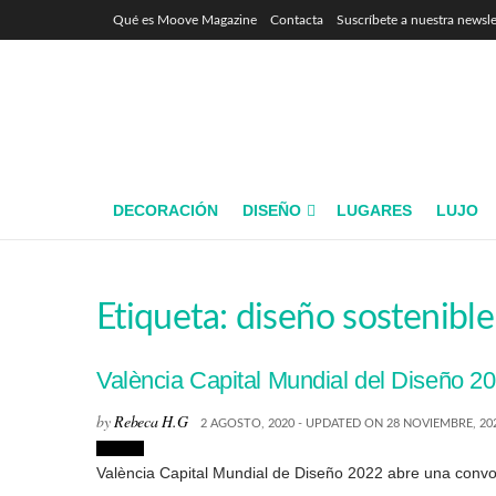
Qué es Moove Magazine
Contacta
Suscríbete a nuestra newsle
DECORACIÓN
DISEÑO
LUGARES
LUJO
Etiqueta:
diseño sostenible
València Capital Mundial del Diseño 2
by
Rebeca H.G
2 AGOSTO, 2020 - UPDATED ON 28 NOVIEMBRE, 20
Diseño
València Capital Mundial de Diseño 2022 abre una convocat