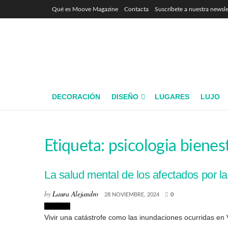
Qué es Moove Magazine
Contacta
Suscríbete a nuestra newsle
DECORACIÓN
DISEÑO
LUGARES
LUJO
Etiqueta:
psicologia bienes
La salud mental de los afectados por 
by
Laura Alejandro
28 NOVIEMBRE, 2024
0
Noticias
Vivir una catástrofe como las inundaciones ocurridas en 