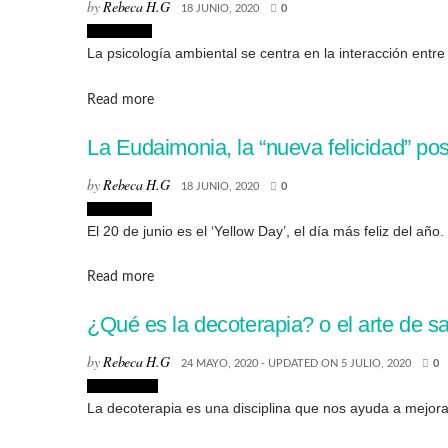
by
Rebeca H.G
18 JUNIO, 2020
0
Moove Up
La psicología ambiental se centra en la interacción entre 
Details
Read more
La Eudaimonia, la “nueva felicidad” po
by
Rebeca H.G
18 JUNIO, 2020
0
Moove Up
El 20 de junio es el ‘Yellow Day’, el día más feliz del año
Details
Read more
¿Qué es la decoterapia? o el arte de s
by
Rebeca H.G
24 MAYO, 2020 - UPDATED ON 5 JULIO, 2020
0
Decoración
La decoterapia es una disciplina que nos ayuda a mejorar