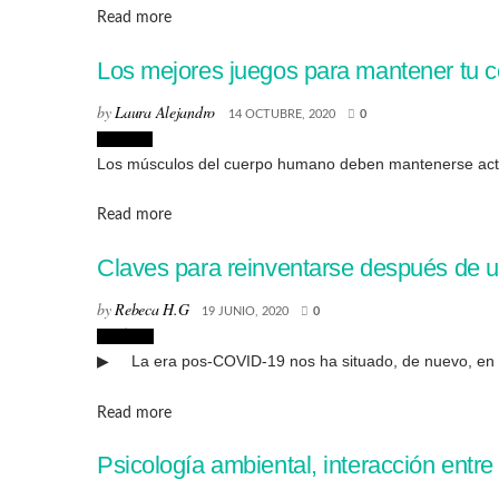
Details
Read more
Los mejores juegos para mantener tu c
by
Laura Alejandro
14 OCTUBRE, 2020
0
Lifestyle
Los músculos del cuerpo humano deben mantenerse activo
Details
Read more
Claves para reinventarse después de un
by
Rebeca H.G
19 JUNIO, 2020
0
Noticias
▶ La era pos-COVID-19 nos ha situado, de nuevo, en un 
Details
Read more
Psicología ambiental, interacción entr