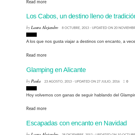
Details
Read more
Los Cabos, un destino lleno de tradició
by
Laura Alejandro
8 OCTUBRE, 2013 - UPDATED ON 20 NOVIEMBR
Viajes
A los que nos gusta viajar a destinos con encanto, a vec
Details
Read more
Glamping en Alicante
by
Paula
23 AGOSTO, 2013 - UPDATED ON 27 JULIO, 2016
0
Viajes
Hoy volvemos con ganas de seguir hablando del Glamping 
Details
Read more
Escapadas con encanto en Navidad
by
Laura Alejandro
28 DICIEMBRE, 2012 - UPDATED ON 10 OCTUBR