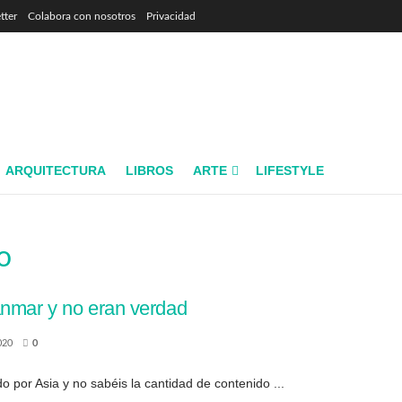
tter
Colabora con nosotros
Privacidad
ARQUITECTURA
LIBROS
ARTE
LIFESTYLE
o
anmar y no eran verdad
020
0
por Asia y no sabéis la cantidad de contenido ...