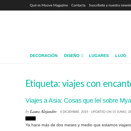
Qué es Moove Magazine
Contacta
Suscríbete a nuestra newsle
DECORACIÓN
DISEÑO
LUGARES
LUJO
Etiqueta:
viajes con encant
Viajes a Asia: Cosas que leí sobre My
by
Laura Alejandro
4 DICIEMBRE, 2019 - UPDATED ON 15 JUNIO, 2
Viajes
Ya hace más de dos meses y medio que estamos viajando 