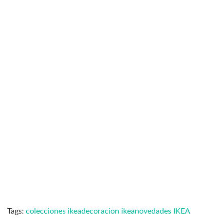
Tags:
colecciones ikea
decoracion ikea
novedades IKEA