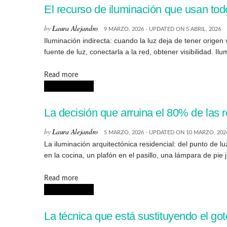
El recurso de iluminación que usan todo
by
Laura Alejandro
9 MARZO, 2026 - UPDATED ON 5 ABRIL, 2026
Iluminación indirecta: cuando la luz deja de tener orige
fuente de luz, conectarla a la red, obtener visibilidad. Ilum
Details
Read more
INTERIORISMO
La decisión que arruina el 80% de las 
by
Laura Alejandro
5 MARZO, 2026 - UPDATED ON 10 MARZO, 202
La iluminación arquitectónica residencial: del punto de l
en la cocina, un plafón en el pasillo, una lámpara de pie ju
Details
Read more
INTERIORISMO
La técnica que está sustituyendo el got