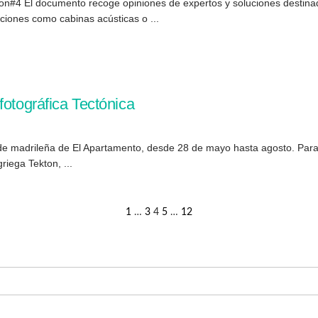
ion#4 El documento recoge opiniones de expertos y soluciones destinad
uciones como cabinas acústicas o ...
fotográfica Tectónica
ede madrileña de El Apartamento, desde 28 de mayo hasta agosto. Para 
riega Tekton, ...
1
…
3
4
5
…
12