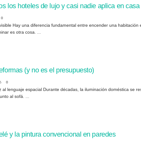
s los hoteles de lujo y casi nadie aplica en casa
0
n visible Hay una diferencia fundamental entre encender una habitación
inar es otra cosa. ...
reformas (y no es el presupuesto)
6
0
uz al lenguaje espacial Durante décadas, la iluminación doméstica se res
nto al sofá. ...
elé y la pintura convencional en paredes