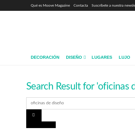
Qué es Moove Magazine
Contacta
Suscríbete a nuestra newsle
DECORACIÓN
DISEÑO
LUGARES
LUJO
Search Result for 'oficinas 
INTERIORISMO