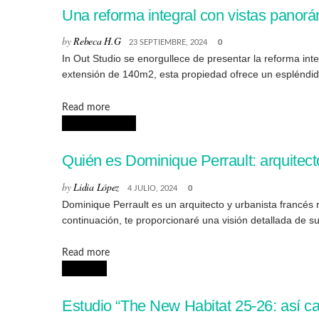
Una reforma integral con vistas panorá
by
Rebeca H.G
23 SEPTIEMBRE, 2024
0
In Out Studio se enorgullece de presentar la reforma in
extensión de 140m2, esta propiedad ofrece un espléndi
Details
Read more
ARQUITECTURA
Quién es Dominique Perrault: arquitect
by
Lidia López
4 JULIO, 2024
0
Dominique Perrault es un arquitecto y urbanista francés
continuación, te proporcionaré una visión detallada de s
Details
Read more
NOTICIAS
Estudio “The New Habitat 25-26: así c