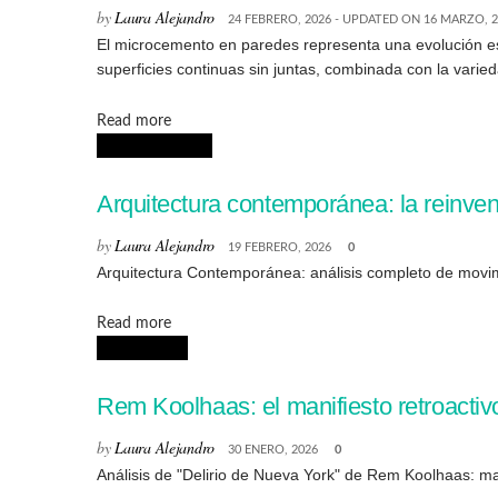
by
Laura Alejandro
24 FEBRERO, 2026 - UPDATED ON 16 MARZO, 
El microcemento en paredes representa una evolución esté
superficies continuas sin juntas, combinada con la varied
Details
Read more
ARQUITECTURA
Arquitectura contemporánea: la reinvenc
by
Laura Alejandro
19 FEBRERO, 2026
0
Arquitectura Contemporánea: análisis completo de movimi
Details
Read more
URBANISMO
Rem Koolhaas: el manifiesto retroactiv
by
Laura Alejandro
30 ENERO, 2026
0
Análisis de "Delirio de Nueva York" de Rem Koolhaas: man