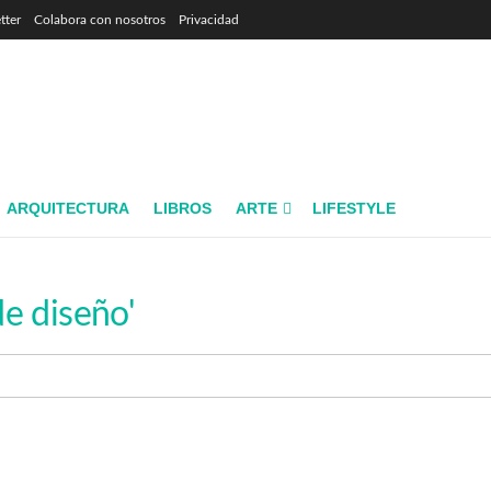
tter
Colabora con nosotros
Privacidad
ARQUITECTURA
LIBROS
ARTE
LIFESTYLE
de diseño'