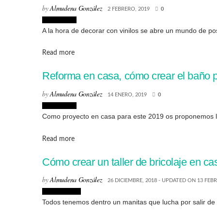
by
Almudena González
2 FEBRERO, 2019
0
Decoración
A la hora de decorar con vinilos se abre un mundo de posi
Details
Read more
Reforma en casa, cómo crear el baño 
by
Almudena González
14 ENERO, 2019
0
Decoración
Como proyecto en casa para este 2019 os proponemos la 
Details
Read more
Cómo crear un taller de bricolaje en ca
by
Almudena González
26 DICIEMBRE, 2018 - UPDATED ON 13 FEB
Restauración
Todos tenemos dentro un manitas que lucha por salir de n