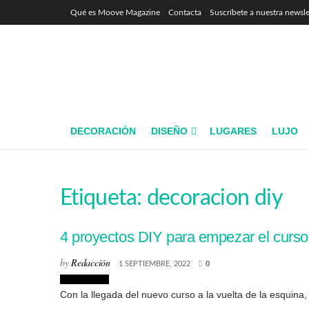
Qué es Moove Magazine
Contacta
Suscríbete a nuestra newsle
DECORACIÓN
DISEÑO
LUGARES
LUJO
Etiqueta:
decoracion diy
4 proyectos DIY para empezar el curs
by
Redacción
1 SEPTIEMBRE, 2022
0
Decoración
Con la llegada del nuevo curso a la vuelta de la esquina