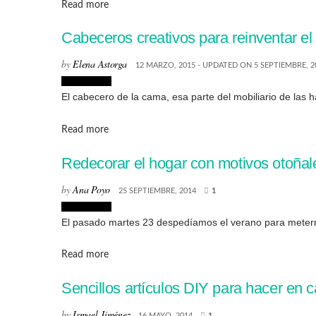
Details
Read more
Cabeceros creativos para reinventar el 
by
Elena Astorga
12 MARZO, 2015 - UPDATED ON 5 SEPTIEMBRE, 2
Decoración
El cabecero de la cama, esa parte del mobiliario de las
Details
Read more
Redecorar el hogar con motivos otoñal
by
Ana Poyo
25 SEPTIEMBRE, 2014
1
Decoración
El pasado martes 23 despedíamos el verano para meterno
Details
Read more
Sencillos artículos DIY para hacer en 
by
Ismael Jiménez
16 MAYO, 2014
1