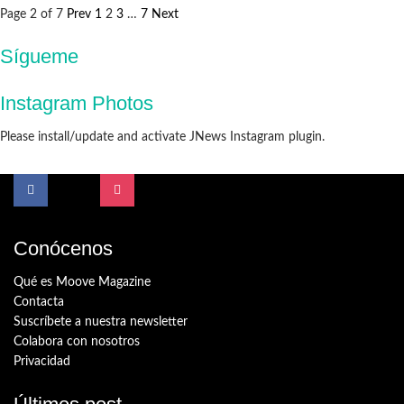
Page 2 of 7
Prev
1
2
3
…
7
Next
Sígueme
Instagram Photos
Please install/update and activate JNews Instagram plugin.
Conócenos
Qué es Moove Magazine
Contacta
Suscríbete a nuestra newsletter
Colabora con nosotros
Privacidad