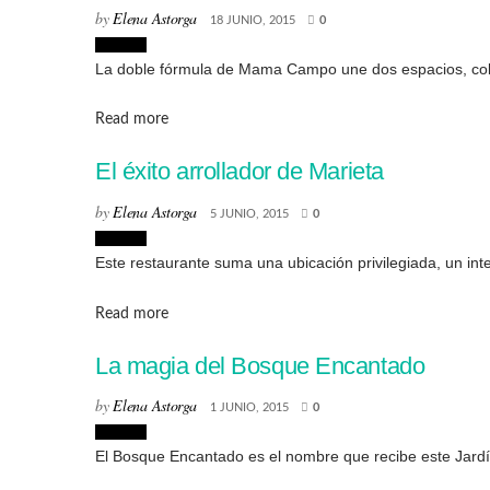
by
Elena Astorga
18 JUNIO, 2015
0
Lugares
La doble fórmula de Mama Campo une dos espacios, colma
Details
Read more
El éxito arrollador de Marieta
by
Elena Astorga
5 JUNIO, 2015
0
Lugares
Este restaurante suma una ubicación privilegiada, un inte
Details
Read more
La magia del Bosque Encantado
by
Elena Astorga
1 JUNIO, 2015
0
Lugares
El Bosque Encantado es el nombre que recibe este Jardín