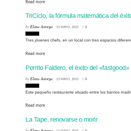
Details
Read more
TriCiclo, la fórmula matemática del éxit
by
Elena Astorga
13 MAYO, 2015
0
Lugares
Tres jóvenes chefs, en un local con tres espacios diferenci
Details
Read more
Perrito Faldero, el éxito del «fastgood»
by
Elena Astorga
13 MAYO, 2015
0
Lugares
Este pequeño restaurante situado entre los barrios madr
Details
Read more
La Tape, renovarse o morir
by
Elena Astorga
12 MAYO, 2015
0