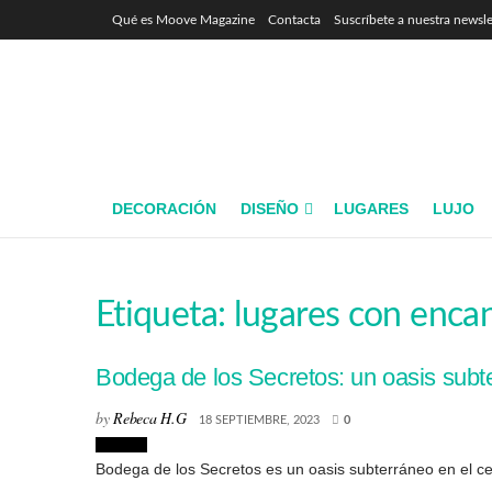
Qué es Moove Magazine
Contacta
Suscríbete a nuestra newsle
DECORACIÓN
DISEÑO
LUGARES
LUJO
Etiqueta:
lugares con enca
Bodega de los Secretos: un oasis subt
by
Rebeca H.G
18 SEPTIEMBRE, 2023
0
Lugares
Bodega de los Secretos es un oasis subterráneo en el cen