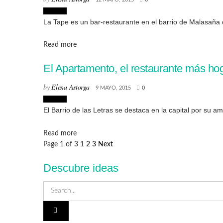
Lugares
La Tape es un bar-restaurante en el barrio de Malasaña q
Details
Read more
El Apartamento, el restaurante más ho
by
Elena Astorga
9 MAYO, 2015
0
Lugares
El Barrio de las Letras se destaca en la capital por su am
Details
Read more
Page 1 of 3
1
2
3
Next
Descubre ideas