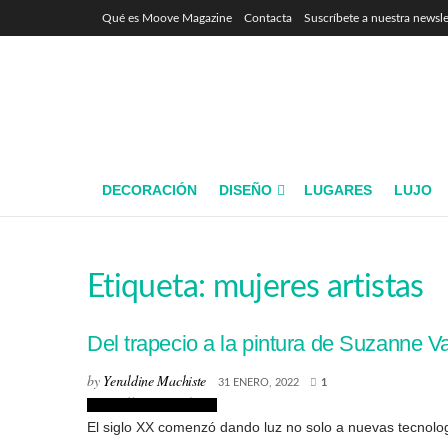
Qué es Moove Magazine
Contacta
Suscríbete a nuestra newsle
DECORACIÓN
DISEÑO
LUGARES
LUJO
Etiqueta:
mujeres artistas
Del trapecio a la pintura de Suzanne V
by
Yeraldine Machiste
31 ENERO, 2022
1
Biografías de Artistas
El siglo XX comenzó dando luz no solo a nuevas tecnología