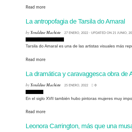
Details
Read more
La antropofagia de Tarsila do Amaral
by
Yeraldine Machiste
27 ENERO, 2022 - UPDATED ON 21 JUNIO, 2
Biografías de Artistas
Tarsila do Amaral es una de las artistas visuales más rep
Details
Read more
La dramática y caravaggesca obra de A
by
Yeraldine Machiste
25 ENERO, 2022
0
Biografias
En el siglo XVII también hubo pintoras mujeres muy impor
Details
Read more
Leonora Carrington, más que una musa,