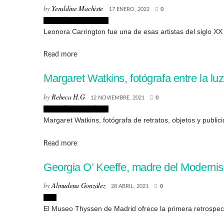
by
Yeraldine Machiste
17 ENERO, 2022
0
Biografías de Artistas
Leonora Carrington fue una de esas artistas del siglo XX
Details
Read more
Margaret Watkins, fotógrafa entre la lu
by
Rebeca H.G
12 NOVIEMBRE, 2021
0
Biografías de Artistas
Margaret Watkins, fotógrafa de retratos, objetos y publici
Details
Read more
Georgia O’ Keeffe, madre del Moderni
by
Almudena González
28 ABRIL, 2021
0
Arte
El Museo Thyssen de Madrid ofrece la primera retrospecti