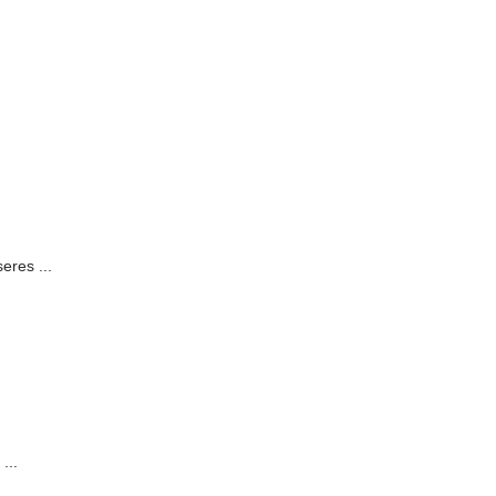
eres ...
...