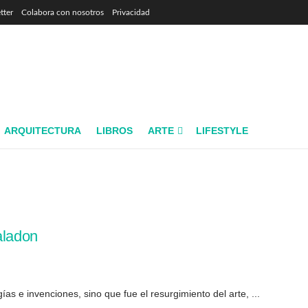
tter
Colabora con nosotros
Privacidad
ARQUITECTURA
LIBROS
ARTE
LIFESTYLE
aladon
s e invenciones, sino que fue el resurgimiento del arte, ...