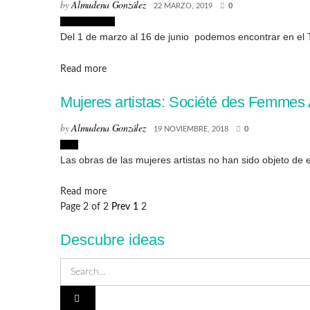
by
Almudena González
22 MARZO, 2019
0
Exposiciones
Del 1 de marzo al 16 de junio podemos encontrar en el T
Details
Read more
Mujeres artistas: Société des Femmes 
by
Almudena González
19 NOVIEMBRE, 2018
0
Arte
Las obras de las mujeres artistas no han sido objeto de e
Details
Read more
Page 2 of 2
Prev
1
2
Descubre ideas